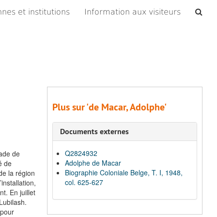
Che
nes et institutions
Information aux visiteurs
les
arc
Plus sur 'de Macar, Adolphe'
Documents externes
Q2824932
rade de
Adolphe de Macar
é de
Biographie Coloniale Belge, T. I, 1948,
de la région
col. 625-627
nstallation,
. En juillet
Lubilash.
 pour