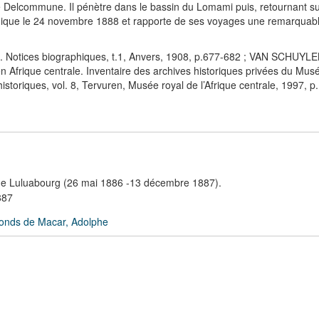
e Delcommune. Il pénètre dans le bassin du Lomami puis, retournant sur 
elgique le 24 novembre 1888 et rapporte de ses voyages une remarquabl
 Notices biographiques, t.1, Anvers, 1908, p.677-682 ; VAN SCHUYL
Afrique centrale. Inventaire des archives historiques privées du Musé
istoriques, vol. 8, Tervuren, Musée royal de l’Afrique centrale, 1997, p.
de Luluabourg (26 mai 1886 -13 décembre 1887).
887
onds de Macar, Adolphe