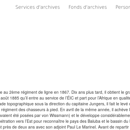
Services d'archives
Fonds d'archives
Person
 au 2ème régiment de ligne en 1867. Dix ans plus tard, il obtient le g
ût 1885 qu’il entre au service de l’ÉIC et part pour l’Afrique en qualit
e topographique sous la direction du capitaine Jungers, il fait le levé 
giment des chasseurs à pied. En avril de la même année, il achève l’i
avaient été posées par von Wissmann) et le développe considérablement
ation vers l’Est pour reconnaître le pays des Baluba et le bassin du 
rès de deux ans avec son adjoint Paul Le Marinel. Avant de repartir