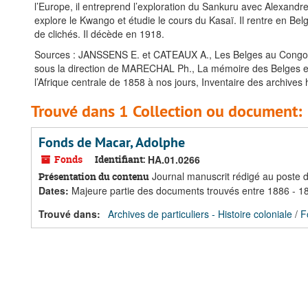
l’Europe, il entreprend l’exploration du Sankuru avec Alexandr
explore le Kwango et étudie le cours du Kasaï. Il rentre en B
de clichés. Il décède en 1918.
Sources : JANSSENS E. et CATEAUX A., Les Belges au Congo.
sous la direction de MARECHAL Ph., La mémoire des Belges en 
l’Afrique centrale de 1858 à nos jours, Inventaire des archives h
Trouvé dans 1 Collection ou document:
Fonds de Macar, Adolphe
Fonds
Identifiant:
HA.01.0266
Journal manuscrit rédigé au poste 
Présentation du contenu
Dates
:
Majeure partie des documents trouvés entre 1886 - 1
Trouvé dans:
Archives de particuliers - Histoire coloniale
/
F