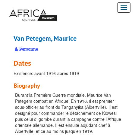
Passer
Togg
au
contenu
navi
principal
Van Petegem, Maurice
Personne
Dates
Existence: avant 1916-après 1919
Biography
Durant la Première Guerre mondiale, Maurice Van
Petegem combat en Afrique. En 1916, il est premier
sous-officier au front du Tanganyika (Albertville). Il est
désigné pour commander le détachement de Kibwesi
puis celui d'Igombe durant la campagne contre l'Afrique
orientale allemande. Il est ensuite adjudant-chef à
Albertville, et ce au moins jusqu’en 1919.