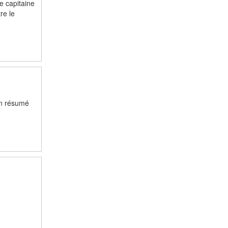
e capitaine
re le
un résumé