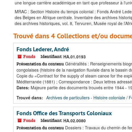
une longue carrière académique en tant que professeur à l'uni
MRAC : Section Histoire du temps colonial : Fonds André L
des Belges en Afrique centrale. Inventaire des archives histori
des archives historiques, vol. 8, Tervuren, Musée royal de l’Afr
Trouvé dans 4 Collections et/ou docume
Fonds Lederer, André
Fonds
Identifiant:
HA.01.0193
Généralités : Renseignements biogr
Présentation du contenu
congolaises (histoire de la navigation fluviale dans le bassi
Copie du «Contract for the supply of steam canoe for the explo
Méditerranée (1881) ; Correspondance : Deux lettres adressées
Dates
:
Majeure partie des documents trouvés entre 1944 - 1
Trouvé dans:
Archives de particuliers - Histoire coloniale
/
F
Fonds Office des Transports Coloniaux
Fonds
Identifiant:
HA.02.0080
Dossiers : Travaux du chemin de fe
Présentation du contenu