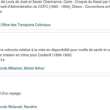
s de Louis de José et Xavier Charmanne. Carte : Croquis du Kasaï par l
nseil d'Administration du CCFC (1890 - 1894); Divers : Conventions ent
os
Office des Transports Coloniaux
ne mémoire relative à la mise en disponibilité pour motifs de santé et 
ur mission en chine pour Cockerill (1898-1900).
914
onds Wittamer, Michel Arthur
t d’un voyage.
onds Wolanski, Nandine