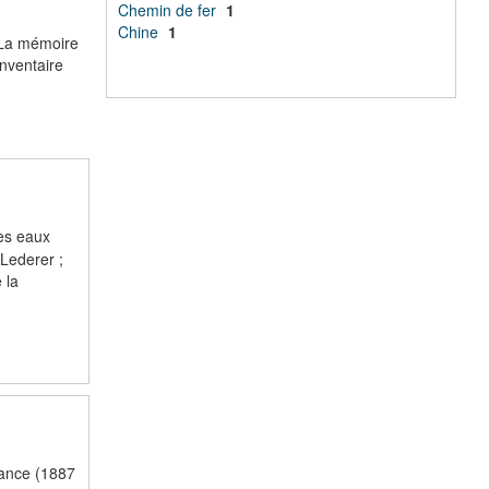
Chemin de fer
1
Chine
1
 La mémoire
Inventaire
es eaux
 Lederer ;
 la
dance (1887