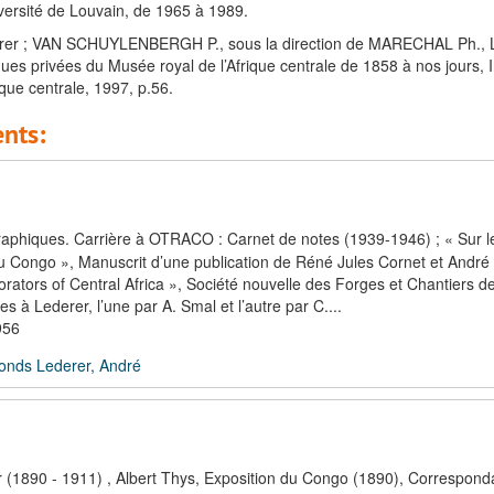
versité de Louvain, de 1965 à 1989.
ederer ; VAN SCHUYLENBERGH P., sous la direction de MARECHAL Ph.,
ques privées du Musée royal de l’Afrique centrale de 1858 à nos jours, 
ique centrale, 1997, p.56.
nts:
aphiques. Carrière à OTRACO : Carnet de notes (1939-1946) ; « Sur l
n du Congo », Manuscrit d’une publication de Réné Jules Cornet et André
rators of Central Africa », Société nouvelle des Forges et Chantiers de
 à Lederer, l’une par A. Smal et l’autre par C....
956
onds Lederer, André
r (1890 - 1911) , Albert Thys, Exposition du Congo (1890), Correspon