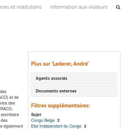
Che
nes et institutions
Information aux visiteurs
les
arc
Plus sur 'Lederer, André'
Agents associés
Documents externes
udes
RACO) et de
rvice des
Filtres supplémentaires:
'OTRACO,
 secrétaire
Sujet
 des
Congo Belge
2
tue également
Etat Indépendant du Congo
2