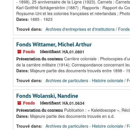
- 1898), 25 anniversaire de la Ligne (1923). Carnets : Carnet
Karl Gottfrid Schägerström (1887) ; Rapports : Rapport du Co
Royaume-Uni et les colonies françaises et néerlandais ; Phot
Dates
:
1885 - 1923
Trouvé dans:
Archives d'entreprises et d'institutions
/
Fonds 
Fonds Wittamer, Michel Arthur
Fonds
Identifiant:
HA.01.0801
Carrière coloniale : Photocopies d’u
Présentation du contenu
de la carrière militaire (1914); Correspondance concernant le
Dates
:
Majeure partie des documents trouvés entre 1898 - 1
Trouvé dans:
Archives de particuliers - Histoire coloniale
/
F
Fonds Wolanski, Nandine
Fonds
Identifiant:
HA.01.0634
Publication : « Kaleidoscope », Réci
Présentation du contenu
Dates
:
Majeure partie des documents trouvés en s.d.
Trouvé dans:
Archives de particuliers - Histoire coloniale
/
F