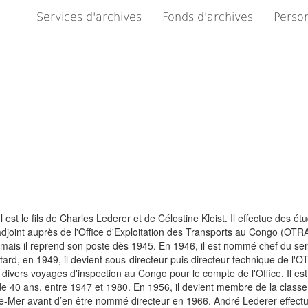
Services d'archives
Fonds d'archives
Person
 est le fils de Charles Lederer et de Célestine Kleist. Il effectue des ét
r adjoint auprès de l'Office d'Exploitation des Transports au Congo (OT
re mais il reprend son poste dès 1945. En 1946, il est nommé chef du se
 tard, en 1949, il devient sous-directeur puis directeur technique de l
 divers voyages d'inspection au Congo pour le compte de l'Office. Il est
e 40 ans, entre 1947 et 1980. En 1956, il devient membre de la classe
re-Mer avant d’en être nommé directeur en 1966. André Lederer effec