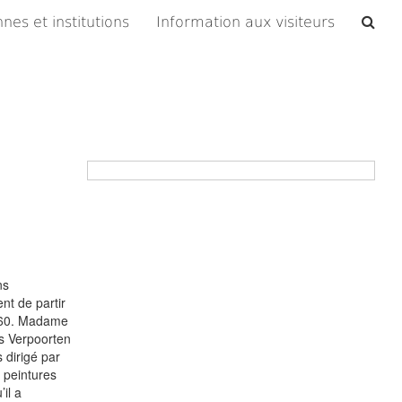
Che
nes et institutions
Information aux visiteurs
les
arc
ns
nt de partir
 1960. Madame
ns Verpoorten
s dirigé par
s peintures
il a