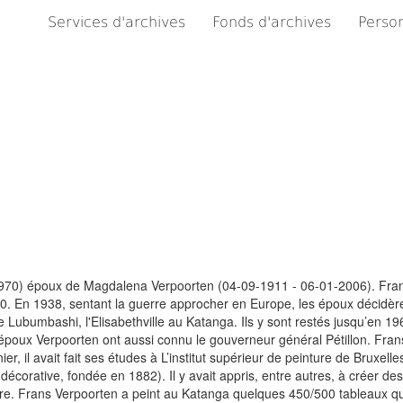
Services d'archives
Fonds d'archives
Person
970) époux de Magdalena Verpoorten (04-09-1911 - 06-01-2006). Fra
. En 1938, sentant la guerre approcher en Europe, les époux décidère
le Lubumbashi, l'Elisabethville au Katanga. Ils y sont restés jusqu’en
 époux Verpoorten ont aussi connu le gouverneur général Pétillon. Fra
ier, il avait fait ses études à L’institut supérieur de peinture de Bruxelle
décorative, fondée en 1882). Il y avait appris, entre autres, à créer de
intre. Frans Verpoorten a peint au Katanga quelques 450/500 tableaux qu’