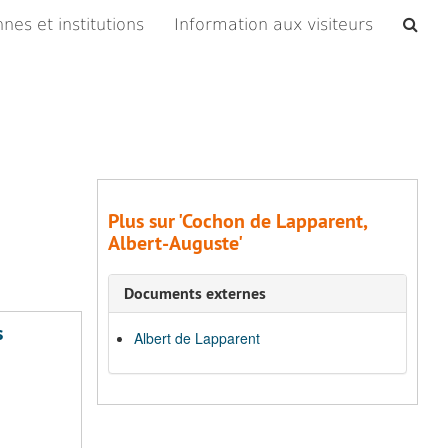
Che
nes et institutions
Information aux visiteurs
les
arc
Plus sur 'Cochon de Lapparent,
Albert-Auguste'
Documents externes
s
Albert de Lapparent