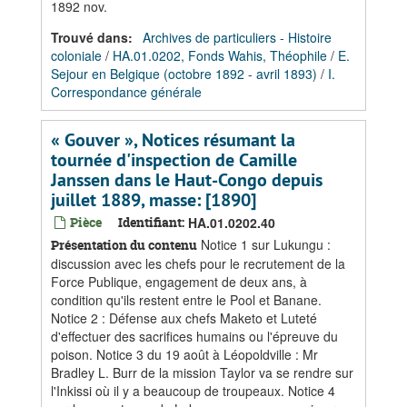
1892 nov.
Trouvé dans:
Archives de particuliers - Histoire
coloniale
/
HA.01.0202, Fonds Wahis, Théophile
/
E.
Sejour en Belgique (octobre 1892 - avril 1893)
/
I.
Correspondance générale
« Gouver », Notices résumant la
tournée d'inspection de Camille
Janssen dans le Haut-Congo depuis
juillet 1889, masse: [1890]
Pièce
Identifiant:
HA.01.0202.40
Notice 1 sur Lukungu :
Présentation du contenu
discussion avec les chefs pour le recrutement de la
Force Publique, engagement de deux ans, à
condition qu'ils restent entre le Pool et Banane.
Notice 2 : Défense aux chefs Maketo et Luteté
d'effectuer des sacrifices humains ou l'épreuve du
poison. Notice 3 du 19 août à Léopoldville : Mr
Bradley L. Burr de la mission Taylor va se rendre sur
l'Inkissi où il y a beaucoup de troupeaux. Notice 4