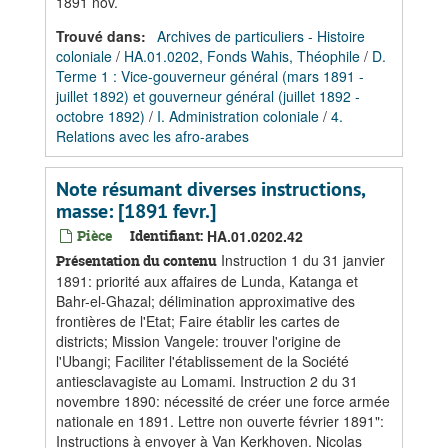
1891 nov.
Trouvé dans:
Archives de particuliers - Histoire
coloniale
/
HA.01.0202, Fonds Wahis, Théophile
/
D.
Terme 1 : Vice-gouverneur général (mars 1891 -
juillet 1892) et gouverneur général (juillet 1892 -
octobre 1892)
/
I. Administration coloniale
/
4.
Relations avec les afro-arabes
Note résumant diverses instructions,
masse: [1891 fevr.]
Pièce
Identifiant:
HA.01.0202.42
Instruction 1 du 31 janvier
Présentation du contenu
1891: priorité aux affaires de Lunda, Katanga et
Bahr-el-Ghazal; délimination approximative des
frontières de l'Etat; Faire établir les cartes de
districts; Mission Vangele: trouver l'origine de
l'Ubangi; Faciliter l'établissement de la Société
antiesclavagiste au Lomami. Instruction 2 du 31
novembre 1890: nécessité de créer une force armée
nationale en 1891. Lettre non ouverte février 1891":
Instructions à envoyer à Van Kerkhoven. Nicolas