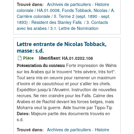
Trouvé dans:
Archives de particuliers - Histoire
coloniale
/
HA.01.0008, Fonds Tobback, Nicolas
/
A.
Carrière coloniale
/
II. Terme 2 (sept. 1890 - sept.
1893) : Résident des Stanley Falls
/
3. Contacts
avec les arabes
/
3.1. Lettre de Nomination
Lettre entrante de Nicolas Tobback,
masse: s.d.
Pièce
Identifiant:
HA.01.0202.106
Forte impression de Wahis
Présentation du contenu
sur les Arabes qui le trouvent "très sévère, très fort".
Tout sera mis en oeuvre pour ramener un maximum
d'ivoire et de caoutchouc et pour s'allier les chefs.
Expédition jusqu'à l'Aruwimi. Instruction de nouvelles
recrues. Ne rien craindre pour les Falls. Calme des
Arabes et de Rachid devant les forces belges, mais
Moharra veut la guerre. Aide fournie par Tippo-Tip
Dates
:
Majeure partie des documents trouvés en
s.d.
Trouvé dans:
Archives de particuliers - Histoire