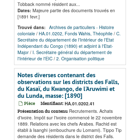
Tobback nommé résident aux...
Dates
:
Majeure partie des documents trouvés en
[1891 fevr.]
Trouvé dans:
Archives de particuliers - Histoire
coloniale
/
HA.01.0202, Fonds Wahis, Théophile
/
C.
Secrétaire du département de l'Intérieur de l'Etat
Indépendant du Congo (1890) et adjoint à l'Etat-
Major
/
I. Secrétaire général du département de
l'Intérieur de l'EIC
/
2. Organisation politique
Notes diverses contenant des
observations sur les districts des Falls,
du Kasaï, du Kwango, de l'Aruwimi et
du Lunda, masse: [1890]
Pièce
Identifiant:
HA.01.0202.41
Recrutements. Achats
Présentation du contenu
d'ivoire. Impôt sur l'ivoire commencé le 22 novembre
1889. Relations avec les chefs Arabes. Rachid est
établi à Isanghi (embouchure du Lomami). Tippo Tip
demande des résidents dans le district des Falls.