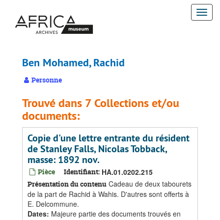
Passer
Togg
au
contenu
navi
principal
Ben Mohamed, Rachid
Personne
Trouvé dans 7 Collections et/ou
documents:
Copie d'une lettre entrante du résident
de Stanley Falls, Nicolas Tobback,
masse: 1892 nov.
Pièce
Identifiant:
HA.01.0202.215
Cadeau de deux tabourets
Présentation du contenu
de la part de Rachid à Wahis. D'autres sont offerts à
E. Delcommune.
Dates
:
Majeure partie des documents trouvés en