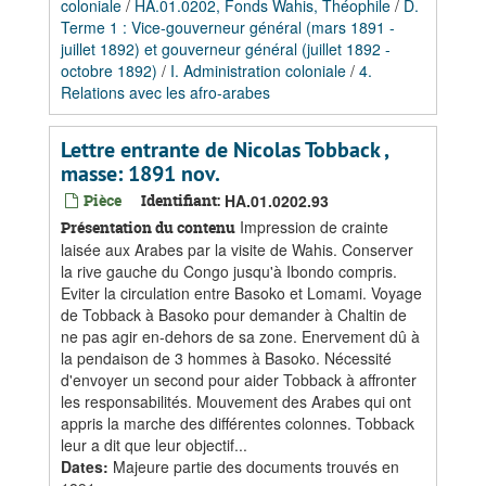
coloniale
/
HA.01.0202, Fonds Wahis, Théophile
/
D.
Terme 1 : Vice-gouverneur général (mars 1891 -
juillet 1892) et gouverneur général (juillet 1892 -
octobre 1892)
/
I. Administration coloniale
/
4.
Relations avec les afro-arabes
Lettre entrante de Nicolas Tobback ,
masse: 1891 nov.
Pièce
Identifiant:
HA.01.0202.93
Impression de crainte
Présentation du contenu
laisée aux Arabes par la visite de Wahis. Conserver
la rive gauche du Congo jusqu'à Ibondo compris.
Eviter la circulation entre Basoko et Lomami. Voyage
de Tobback à Basoko pour demander à Chaltin de
ne pas agir en-dehors de sa zone. Enervement dû à
la pendaison de 3 hommes à Basoko. Nécessité
d'envoyer un second pour aider Tobback à affronter
les responsabilités. Mouvement des Arabes qui ont
appris la marche des différentes colonnes. Tobback
leur a dit que leur objectif...
Dates
:
Majeure partie des documents trouvés en