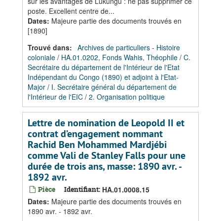
sur les avantages de Lukungu : ne pas supprimer ce
poste. Excellent centre de...
Dates
:
Majeure partie des documents trouvés en
[1890]
Trouvé dans:
Archives de particuliers - Histoire
coloniale
/
HA.01.0202, Fonds Wahis, Théophile
/
C.
Secrétaire du département de l'Intérieur de l'Etat
Indépendant du Congo (1890) et adjoint à l'Etat-
Major
/
I. Secrétaire général du département de
l'Intérieur de l'EIC
/
2. Organisation politique
Lettre de nomination de Leopold II et
contrat d’engagement nommant
Rachid Ben Mohammed Mardjébi
comme Vali de Stanley Falls pour une
durée de trois ans, masse: 1890 avr. -
1892 avr.
Pièce
Identifiant:
HA.01.0008.15
Dates
:
Majeure partie des documents trouvés en
1890 avr. - 1892 avr.