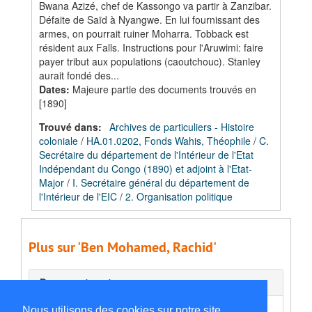
Bwana Azizé, chef de Kassongo va partir à Zanzibar.
Défaite de Saïd à Nyangwe. En lui fournissant des
armes, on pourrait ruiner Moharra. Tobback est
résident aux Falls. Instructions pour l'Aruwimi: faire
payer tribut aux populations (caoutchouc). Stanley
aurait fondé des...
Dates
:
Majeure partie des documents trouvés en
[1890]
Trouvé dans:
Archives de particuliers - Histoire
coloniale
/
HA.01.0202, Fonds Wahis, Théophile
/
C.
Secrétaire du département de l'Intérieur de l'Etat
Indépendant du Congo (1890) et adjoint à l'Etat-
Major
/
I. Secrétaire général du département de
l'Intérieur de l'EIC
/
2. Organisation politique
Plus sur 'Ben Mohamed, Rachid'
Documents externes
Nous utilisons des cookies sur notre site