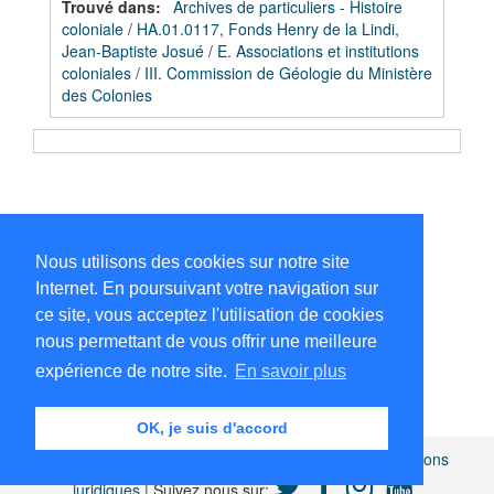
Trouvé dans:
Archives de particuliers - Histoire
coloniale
/
HA.01.0117, Fonds Henry de la Lindi,
Jean-Baptiste Josué
/
E. Associations et institutions
coloniales
/
III. Commission de Géologie du Ministère
des Colonies
Nous utilisons des cookies sur notre site
Internet. En poursuivant votre navigation sur
ce site, vous acceptez l'utilisation de cookies
nous permettant de vous offrir une meilleure
expérience de notre site.
En savoir plus
OK, je suis d'accord
Africamuseum.be
|
Collections et bibliothèques
|
Mentions
juridiques
| Suivez nous sur: