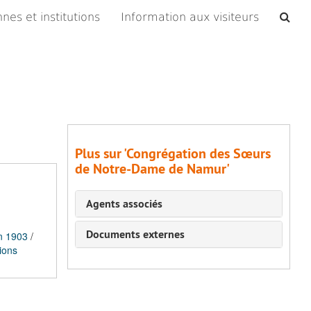
Che
nes et institutions
Information aux visiteurs
les
arc
Plus sur 'Congrégation des Sœurs
de Notre-Dame de Namur'
Agents associés
Documents externes
n 1903
/
ions