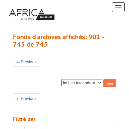
Passer
Passer
Togg
au
aux
contenu
résultats
navi
principal
Fonds d'archives affichés: 901 -
745 de 745
←
Previous
Trier
par:
←
Previous
Filtré par