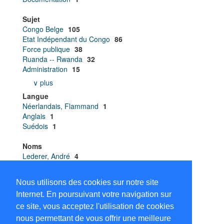
Sujet
Congo Belge
105
Etat Indépendant du Congo
86
Force publique
38
Ruanda -- Rwanda
32
Administration
15
∨ plus
Langue
Néerlandais, Flammand
1
Anglais
1
Suédois
1
Noms
Lederer, André
4
Dembour, Marie Bénédicte
3
Affaires indigènes et Main-d’œuvre . A.I.M.O.
2
Nous utilisons des cookies sur notre site
Cahen, Lucien
2
Internet. En poursuivant votre navigation sur
Chaltin, Louis (Napoléon)
2
ce site, vous acceptez l'utilisation de cookies
∨ plus
nous permettant de vous offrir une meilleure