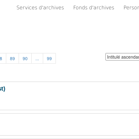
Services d'archives
Fonds d'archives
Person
Trier
8
89
90
...
99
par:
st)