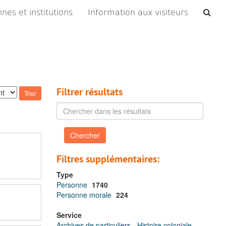
Che
nes et institutions
Information aux visiteurs
les
arc
Filtrer résultats
Chercher
dans
les
résultats
Filtres supplémentaires:
Type
Personne
1740
Personne morale
224
Service
Archives de particuliers - Histoire coloniale