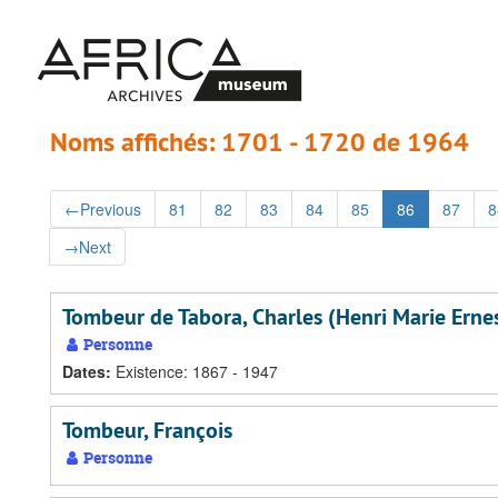
Passer
Passer
au
aux
contenu
résultats
principal
Noms affichés: 1701 - 1720 de 1964
←
Previous
81
82
83
84
85
86
87
8
→
Next
Tombeur de Tabora, Charles (Henri Marie Erne
Personne
Dates
:
Existence: 1867 - 1947
Tombeur, François
Personne